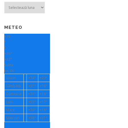
Arhive
METEO
+
36
°
C
+
36°
+
22°
Sulita
Joi, 06
Vineri
+
34°
+
20°
Sâmbătă
+
31°
+
16°
Duminică
+
31°
+
18°
Luni
+
33°
+
17°
Marți
+
36°
+
18°
Miercuri
+
38°
+
21°