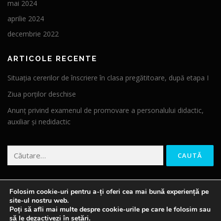
mai 2024
aprilie 2024
decembrie 2022
ARTICOLE RECENTE
Situația cererilor de înscriere în clasa pregătitoare, după etapa I
Ziua porților deschise
Anunț privind examenul de promovare a personalului didactic,
auxiliar și nedidactic
Caută după:
Folosim cookie-uri pentru a-ți oferi cea mai bună experiență pe
site-ul nostru web.
Poți să afli mai multe despre cookie-urile pe care le folosim sau
să le dezactivezi în
setări
.
Drepturi de autor © 2026 ȘCOALA SULIȚA
–
Tema
OnePress
de