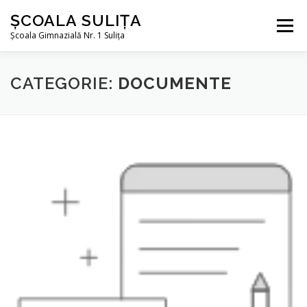
Sari la conținut
ȘCOALA SULIȚA
Meniu
Școala Gimnazială Nr. 1 Sulița
DESPRE NOI
ÎNVĂȚĂMÂNT
CATEGORIE:
DOCUMENTE
INFORMAȚII DE INTERES PUBLIC
TRANSPARENȚĂ DECIZIONALĂ
CONTACT