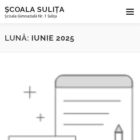
Sari la conținut
ȘCOALA SULIȚA
Meniu
Școala Gimnazială Nr. 1 Sulița
DESPRE NOI
ÎNVĂȚĂMÂNT
LUNĂ:
IUNIE 2025
INFORMAȚII DE INTERES PUBLIC
TRANSPARENȚĂ DECIZIONALĂ
CONTACT