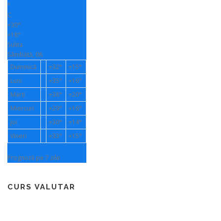
°
C
+
30°
+
18°
Sulita
Sâmbătă, 08
Duminică
+
32°
+
15°
Luni
+
35°
+
16°
Marți
+
38°
+
20°
Miercuri
+
29°
+
16°
Joi
+
30°
+
14°
Vineri
+
33°
+
15°
Prognoză pe 7 zile
CURS VALUTAR