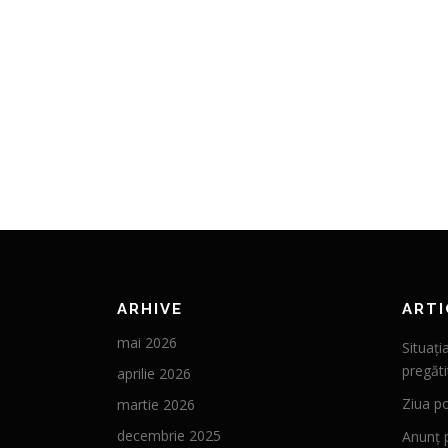
ARHIVE
ARTI
mai 2026
Situați
pregăti
aprilie 2026
Ziua po
martie 2026
decembrie 2025
Anunț 