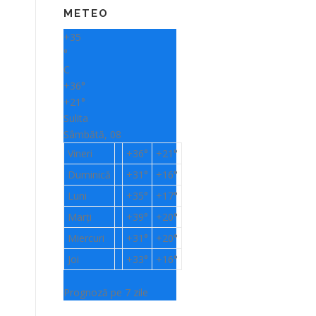
METEO
+
35
°
C
+
36°
+
21°
Sulita
Sâmbătă, 08
Vineri
+
36°
+
21°
Duminică
+
31°
+
16°
Luni
+
35°
+
17°
Marți
+
39°
+
20°
Miercuri
+
31°
+
20°
Joi
+
33°
+
16°
Prognoză pe 7 zile