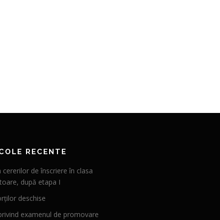
COLE RECENTE
a cererilor de înscriere în clasa
toare, după etapa I
rților deschise
privind examenul de promovare