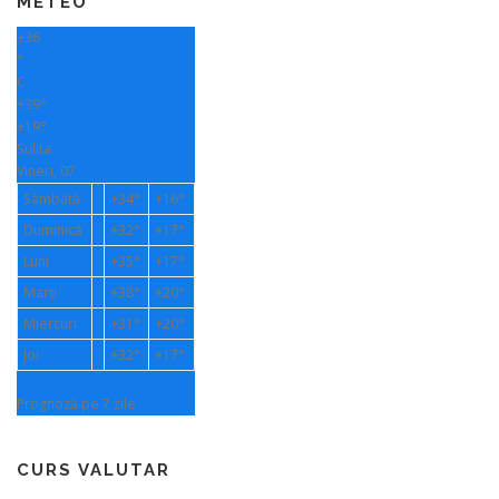
METEO
+
36
°
C
+
39°
+
19°
Sulita
Vineri, 07
Sâmbătă
+
34°
+
16°
Duminică
+
32°
+
17°
Luni
+
35°
+
17°
Marți
+
38°
+
20°
Miercuri
+
31°
+
20°
Joi
+
32°
+
17°
Prognoză pe 7 zile
CURS VALUTAR