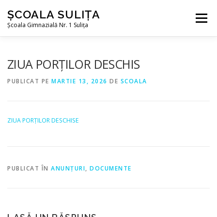
Sari la conținut
ȘCOALA SULIȚA
Meniu
Școala Gimnazială Nr. 1 Sulița
DESPRE NOI
ÎNVĂȚĂMÂNT
ZIUA PORȚILOR DESCHIS
PUBLICAT PE
MARTIE 13, 2026
DE
SCOALA
INFORMAȚII DE INTERES PUBLIC
ZIUA PORȚILOR DESCHISE
TRANSPARENȚĂ DECIZIONALĂ
CONTACT
PUBLICAT ÎN
ANUNȚURI
,
DOCUMENTE